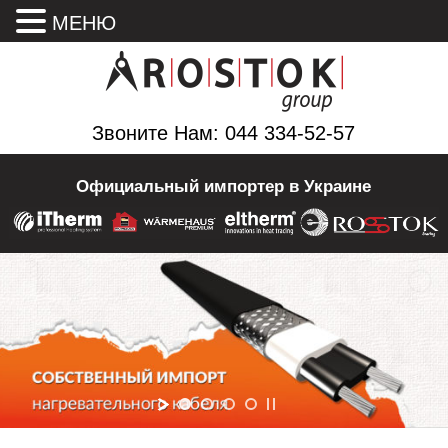
МЕНЮ
Звоните Нам: 044 334-52-57
Официальный импортер в Украине
ДЕЛАЕМ ЦЕНУ НА 35%
НИЖЕ СРЕДЕНЕЙ
НИЖЕ СРЕДЕНЕЙ
КУПИТЬ ЗА 99 грн/м