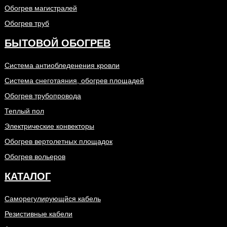
Обогрев магистралей
Обогрев труб
БЫТОВОЙ ОБОГРЕВ
Система антиобледенения кровли
Система снеготаяния, обогрев площадей
Обогрев трубопровода
Теплый пол
Электрические конвекторы
Обогрев вертолетных площадок
Обогрев вольеров
КАТАЛОГ
Саморегулирующйся кабель
Резистивные кабели