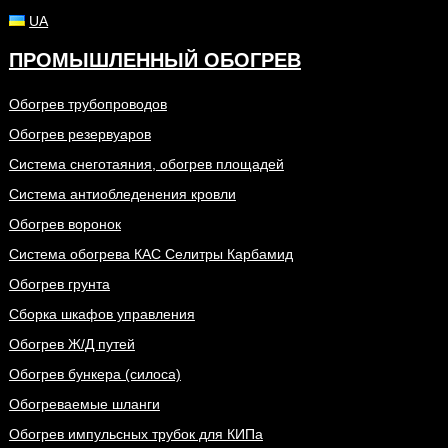
UA
ПРОМЫШЛЕННЫЙ ОБОГРЕВ
Обогрев трубопроводов
Обогрев резервуаров
Система снеготаяния, обогрев площадей
Система антиобледенения кровли
Обогрев воронок
Система обогрева КАС Селитры Карбамид
Обогрев грунта
Сборка шкафов управления
Обогрев Ж/Д путей
Обогрев бункера (силоса)
Обогреваемые шланги
Обогрев импульсных трубок для КИПа