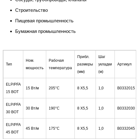
Строительство
Пищевая промышленность
Бумажная промышленность
Прибл.
Шаг
Ном.
Рабочая
Тип
размеры
укладки
Артикул
мощность
температура
(мм)
(м)
ELP/PFA
15 Вт/м
205°C
8 X5,5
1,0
B0332015
15 BOT
ELP/PFA
30 Вт/м
190°C
8 X5,5
1,0
B0332030
30 BOT
ELP/PFA
45 Вт/м
175°C
8 X5,5
1,0
B0332045
45 BOT