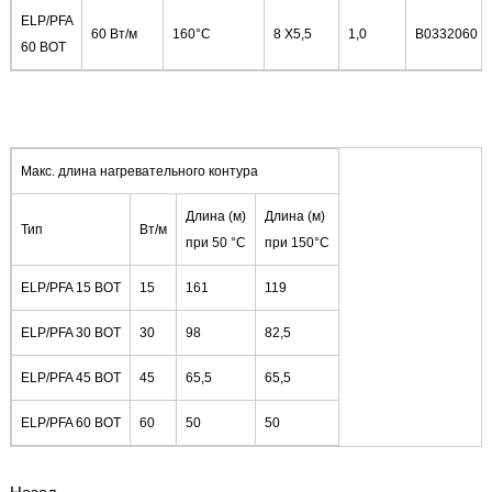
ELP/PFA
60 Вт/м
160°C
8 X5,5
1,0
B0332060
60 BOT
Mакс. длина нагревательного контура
Длина (м)
Длина (м)
Тип
Вт/м
при 50 °C
при 150°C
ELP/PFA 15 BOT
15
161
119
ELP/PFA 30 BOT
30
98
82,5
ELP/PFA 45 BOT
45
65,5
65,5
ELP/PFA 60 BOT
60
50
50