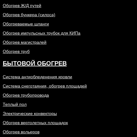
Обогрев Ж/Д путей
Обогрев бункера (силоса)
Обогреваемые шланги
Обогрев импульсных трубок для КИПа
Обогрев магистралей
Обогрев труб
БЫТОВОЙ ОБОГРЕВ
Система антиобледенения кровли
Система снеготаяния, обогрев площадей
Обогрев трубопровода
Теплый пол
Электрические конвекторы
Обогрев вертолетных площадок
Обогрев вольеров