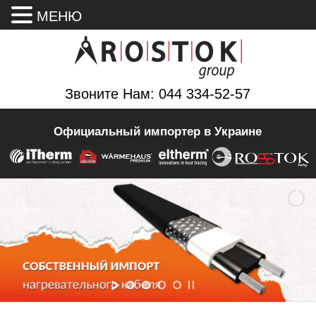
МЕНЮ
Звоните Нам: 044 334-52-57
Официальный импортер в Украине
ДЕЛАЕМ ЦЕНУ НА 35%
НИЖЕ СРЕДЕНЕЙ
НИЖЕ СРЕДЕНЕЙ
КУПИТЬ ЗА 99 грн/м