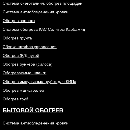
Система снеготаяния, обогрев площадей
Система антиобледенения кровли
Обогрев воронок
Система обогрева КАС Селитры Карбамид
Обогрев грунта
Сборка шкафов управления
Обогрев Ж/Д путей
Обогрев бункера (силоса)
Обогреваемые шланги
Обогрев импульсных трубок для КИПа
Обогрев магистралей
Обогрев труб
БЫТОВОЙ ОБОГРЕВ
Система антиобледенения кровли