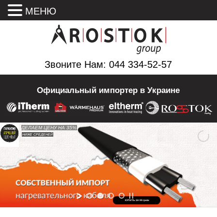
МЕНЮ
Звоните Нам: 044 334-52-57
Официальный импортер в Украине
ДЕЛАЕМ ЦЕНУ НА 35%
НИЖЕ СРЕДЕНЕЙ
НИЖЕ СРЕДЕНЕЙ
КУПИТЬ ЗА 99 грн/м