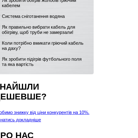
Як зробити обігрів жолобів гріючим
кабелем
Система сніготанення водяна
Як правильно вибрати кабель для
обігріву, щоб труби не замерзали!
Коли потрібно вмикати гріючий кабель
на даху?
Як зробити підігрів футбольного поля
та яка вартість
ЗНАЙШЛИ
ДЕШЕВШЕ?
обимо знижку від ціни конкурентів на 10%.
знатись докладніше
РО НАС