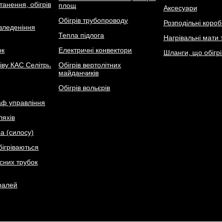
танення, обігрів
площ
Аксесуари
Обігрів трубопроводу
Розподільні короб
зледеніння
Тепла підлога
Нагрівальні мати 
ок
Електричні конвектори
Шланги, що обігр
іву КАС Селітри
Обігрів вертолітних
майданчиків
Обігрів вольєрів
ф управління
ляхів
ра (силосу)
ігріваються
ьсних трубок
тралей