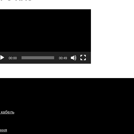
ідеопрогравач
00:00
00:49
 кабель
ання