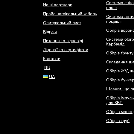
Система сніго
Наші партнери
площ
Прайс нагрівальний кабель
Система анти
покрівлі
Опитувальний лист
Обігрів ворон
Відгуки
Система обігр
Питання та відповіді
Карбамід
Ліцензії та сертифікати
Обігрів ґрунту
Контакти
Складання ша
RU
Обігрів Ж/Д ш
UA
Обігрів бунке
Шланги, що об
Обігрів імпул
для КВП
Обігрів магіс
Обігрів труб