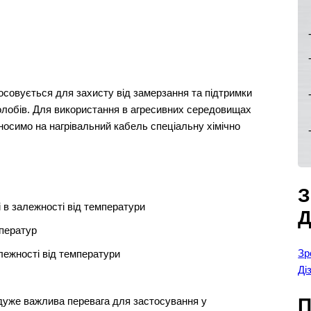
совується для захисту від замерзання та підтримки
жолобів. Для використання в агресивних середовищах
аносимо на нагрівальний кабель спеціальну хімічно
 в залежності від температури
мператур
Зр
лежності від температури
Ді
П
дуже важлива перевага для застосування у