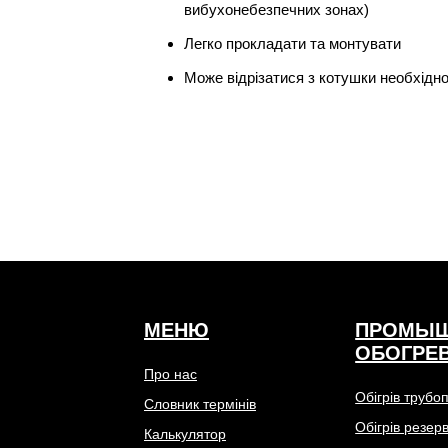
вибухонебезпечних зонах)
Легко прокладати та монтувати
Може відрізатися з котушки необхідн
МЕНЮ
ПРОМЫ
ОБОГРЕ
Про нас
Обігрів трубо
Словник термінів
Обігрів резер
Калькулятор