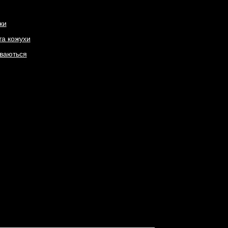
ки
та кожухи
іваються