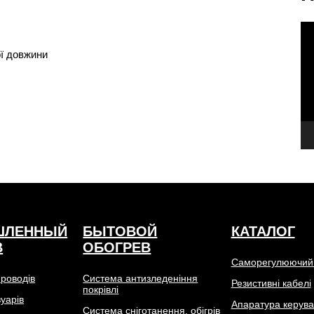
В
ої довжини
ШЛЕННЫЙ
БЫТОВОЙ
КАТАЛОГ
В
ОБОГРЕВ
Саморегулюючий
проводів
Система антизледеніння
Резистивні кабелі
покрівлі
вуарів
Апаратура керув
Система сніготанення, обігрів