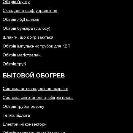
Обігрів ґрунту
Складання шаф управління
Обігрів Ж/Д шляхів
Обігрів бункера (силосу)
Шланги, що обігріваються
Обігрів імпульсних трубок для КВП
Обігрів магістралей
Обігрів труб
БЫТОВОЙ ОБОГРЕВ
Система антизледеніння покрівлі
Система сніготанення, обігрів площ
Обігрів трубопроводу
Тепла підлога
Електричні конвектори