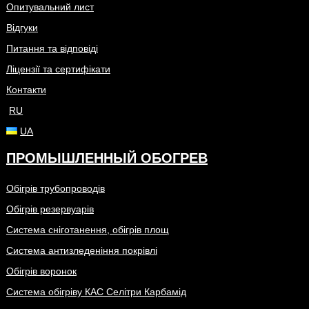
Опитувальний лист
Відгуки
Питання та відповіді
Ліцензії та сертифікати
Контакти
RU
UA
ПРОМЫШЛЕННЫЙ ОБОГРЕВ
Обігрів трубопроводів
Обігрів резервуарів
Система сніготанення, обігрів площ
Система антизледеніння покрівлі
Обігрів воронок
Система обігріву КАС Селітри Карбамід