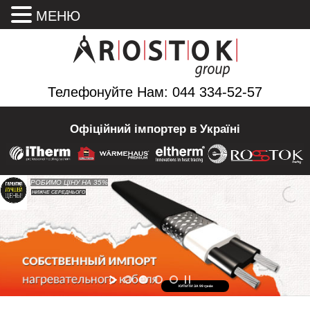
МЕНЮ
Телефонуйте Нам: 044 334-52-57
Офіційний імпортер в Україні
РОБИМО ЦІНУ НА 35%
НИЖЧЕ СЕРЕДНЬОГО
НИЖЧЕ СЕРЕДНЬОГО
КУПИТИ ЗА 99 грн/м