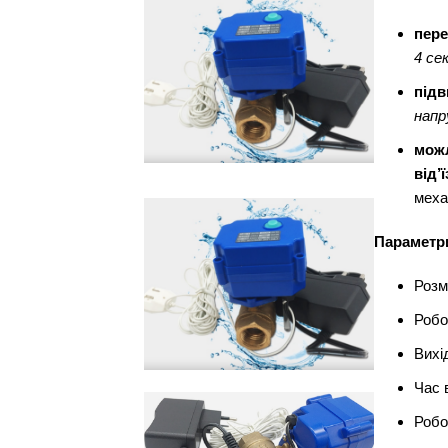
пере
4 се
підв
напр
можл
від’ї
меха
Параметр
Розм
Робо
Вихі
Час 
Робо