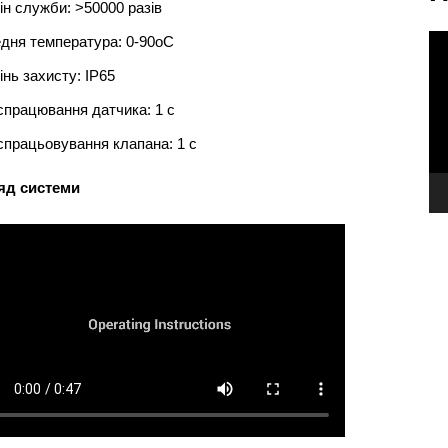
ін служби: >50000 разів
В
дня температура: 0-90oC
інь захисту: IP65
спрацювання датчика: 1 с
спрацьовування клапана: 1 с
яд системи