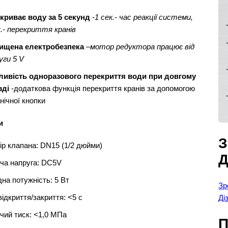
криває воду за 5 секунд
-1 сек.- час реакції системи,
к.- перекриття кранів
ищена електробезпека
–
мотор редуктора працює від
уги 5 V
ивість одноразового перекриття води при довгому
зді
-додаткова функція перекриття кранів за допомогою
нічної кнопки
и
ір клапана: DN15 (1/2 дюйми)
ча напруга: DC5V
дна потужність: 5 Вт
Зр
відкриття/закриття: <5 с
Ді
чий тиск: <1,0 МПа
П