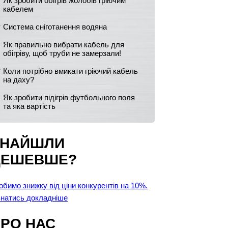
Як зробити обігрів жолобів гріючим
кабелем
Система сніготанення водяна
Як правильно вибрати кабель для
обігріву, щоб труби не замерзали!
Коли потрібно вмикати гріючий кабель
на даху?
Як зробити підігрів футбольного поля
та яка вартість
ЗНАЙШЛИ
ДЕШЕВШЕ?
обимо знижку від ціни конкурентів на 10%.
знатись докладніше
РО НАС