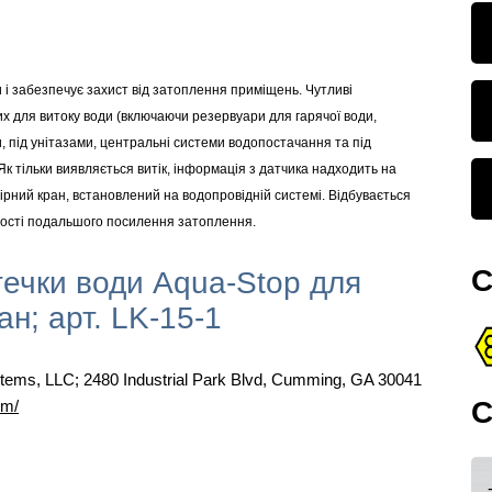
і забезпечує захист від затоплення приміщень. Чутливі
вих для витоку води (включаючи резервуари для гарячої води,
 під унітазами, центральні системи водопостачання та під
к тільки виявляється витік, інформація з датчика надходить на
ірний кран, встановлений на водопровідній системі. Відбувається
вості подальшого посилення затоплення.
С
ечки води Aqua-Stop для
ан; арт. LK-15-1
stems, LLC; 2480 Industrial Park Blvd, Cumming, GA 30041
С
om/