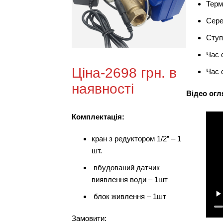
Терм
Сере
Ступ
Час 
Ціна-2698 грн. в
Час 
наявності
Відео огл
Комплектація
:
кран з редуктором 1/2” – 1
шт.
вбудований датчик
виявлення води – 1шт
блок живлення – 1шт
Замовити: